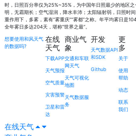
时，日照百分率仅为25%~35%，为中国年日照最少的地区
明，无霜期长；空气湿润，降水丰沛；太阳辐射弱，日照时间
重作用下，多雾，素有“雾重庆”“雾都”之称。年平均雾日是1
全年雾日多达204天，堪称“世界之最”。
在线
商业气
开发
更
想要使用和风天气
的数据吗?
天气
象
多
天气数据API
和SDK
下载APP
交通和车联
关于
网天气
Github
天气预报
使用
天气可视化
帮助
空气质量
地图
动态
灾害预警
天气数据服
联系
务
卫星和雷
我们
达
在线天气