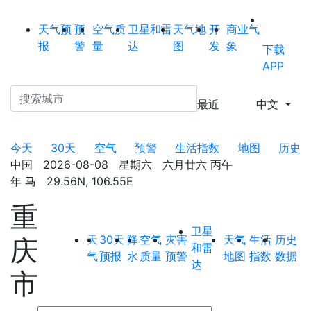
天气预
预
空气质
卫星和雷
天气地
开
商业气
报
警
量
达
图
发
象
下载
APP
最近
中文
今天
30天
空气
预警
生活指数
地图
历史
中国 2026-08-08 星期六 六月廿六 丙午
年 马 29.56N, 106.55E
重
卫星
天
30天
降
空气
灾害
天气
生活
历史
庆
和雷
气
预报
水
质量
预警
地图
指数
数据
达
市