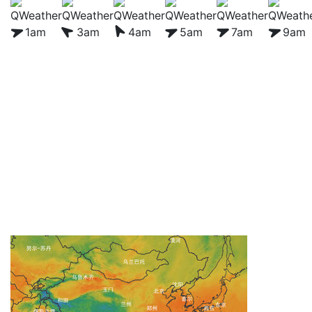
1am
3am
4am
5am
7am
9am