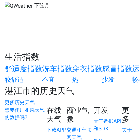
下弦月
生活指数
舒适度指数
洗车指数
穿衣指数
感冒指数
运
较舒适
不宜
热
少发
较
湛江市的历史天气
更多历史天气
在线
商业气
开发
更
想要使用和风天气
的数据吗?
天气
象
多
天气数据API
和SDK
下载APP
交通和车联
关于
网天气