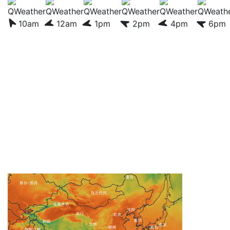
10am
12am
1pm
2pm
4pm
6pm