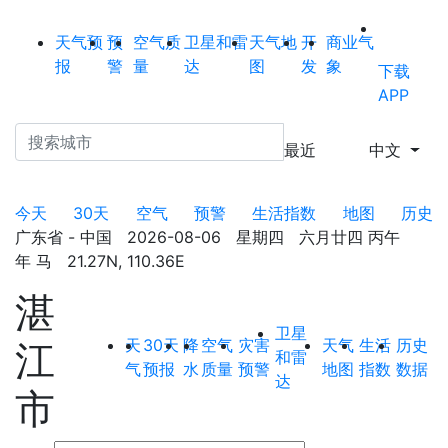
天气预
预
空气质
卫星和雷
天气地
开
商业气
报
警
量
达
图
发
象
下载
APP
最近
中文
今天
30天
空气
预警
生活指数
地图
历史
广东省 - 中国 2026-08-06 星期四 六月廿四 丙午
年 马 21.27N, 110.36E
湛
卫星
天
30天
降
空气
灾害
天气
生活
历史
江
和雷
气
预报
水
质量
预警
地图
指数
数据
达
市