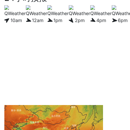
10am
12am
1pm
2pm
4pm
6pm