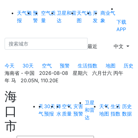
天气预
预
空气质
卫星和雷
天气地
开
商业气
报
警
量
达
图
发
象
下载
APP
最近
中文
今天
30天
空气
预警
生活指数
地图
历史
海南省 - 中国 2026-08-08 星期六 六月廿六 丙午
年 马 20.05N, 110.20E
海
卫星
天
30天
降
空气
灾害
天气
生活
历史
口
和雷
气
预报
水
质量
预警
地图
指数
数据
达
市