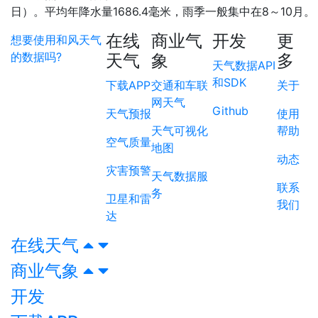
日）。平均年降水量1686.4毫米，雨季一般集中在8～10月。
在线
商业气
开发
更
想要使用和风天气
的数据吗?
天气
象
多
天气数据API
和SDK
下载APP
交通和车联
关于
网天气
Github
天气预报
使用
天气可视化
帮助
空气质量
地图
动态
灾害预警
天气数据服
联系
务
卫星和雷
我们
达
在线天气
商业气象
开发