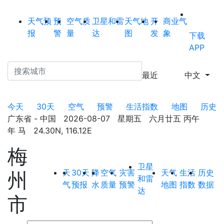
天气预
预
空气质
卫星和雷
天气地
开
商业气
报
警
量
达
图
发
象
下载
APP
最近
中文
今天
30天
空气
预警
生活指数
地图
历史
广东省 - 中国 2026-08-07 星期五 六月廿五 丙午
年 马 24.30N, 116.12E
梅
卫星
天
30天
降
空气
灾害
天气
生活
历史
州
和雷
气
预报
水
质量
预警
地图
指数
数据
达
市