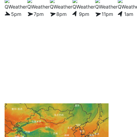
5pm
7pm
8pm
9pm
11pm
1am