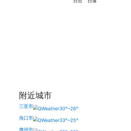
日出
日落
附近城市
三亚市
30°~26°
海口市
33°~25°
儋州市