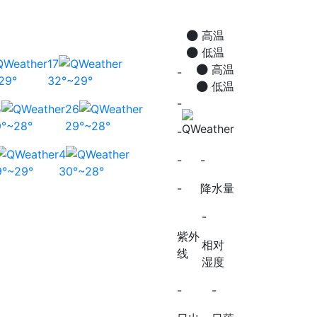
高温
低温
17
高温
-
29°
32°~29°
低温
-
5
26
9°~28°
29°~28°
-
4
-
-
9°~29°
30°~28°
-
降水量
-
紫外
相对
线
湿度
-
-