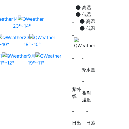
高温
低温
14
高温
-
23°~14°
低温
-
23
~10°
18°~10°
-
1
9月
-
-
1°~12°
19°~11°
-
降水量
-
紫外
相对
线
湿度
-
-
日出
日落