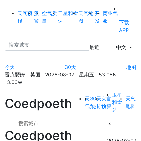
天气预
预
空气质
卫星和雷
天气地
开
商业气
报
警
量
达
图
发
象
下载
APP
最近
中文
今天
30天
地图
雷克瑟姆 - 英国 2026-08-07 星期五 53.05N,
-3.06W
卫星
天
30天
灾害
天气
Coedpoeth
和雷
气
预报
预警
地图
达
×
Coedpoeth
2026-08-07