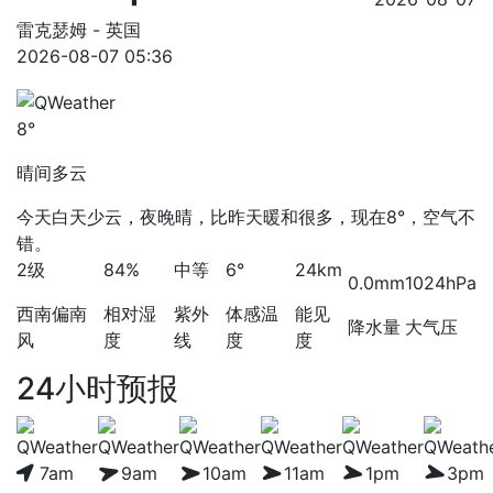
雷克瑟姆 - 英国
2026-08-07 05:36
8°
晴间多云
今天白天少云，夜晚晴，比昨天暖和很多，现在8°，空气不
错。
2级
84%
中等
6°
24km
0.0mm
1024hPa
西南偏南
相对湿
紫外
体感温
能见
降水量
大气压
风
度
线
度
度
24小时预报
7am
9am
10am
11am
1pm
3pm