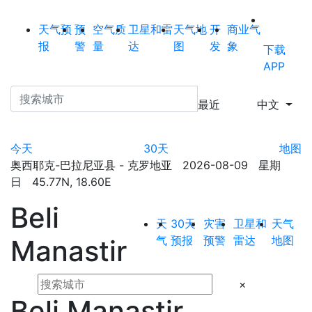
天气预
预
空气质
卫星和雷
天气地
开
商业气
报
警
量
达
图
发
象
下载
APP
最近
中文
今天
30天
地图
奥西耶克-巴拉尼亚县 - 克罗地亚 2026-08-09 星期
日 45.77N, 18.60E
Beli
天
30天
灾害
卫星和
天气
气
预报
预警
雷达
地图
Manastir
×
Beli Manastir