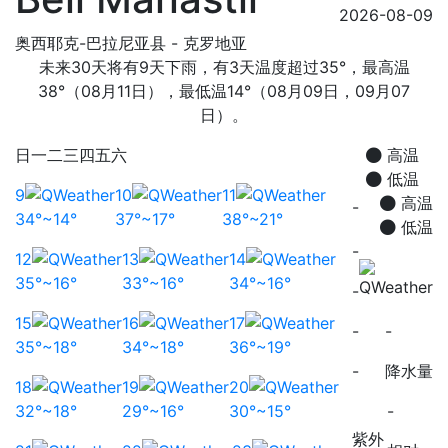
2026-08-09
奥西耶克-巴拉尼亚县 - 克罗地亚
未来30天将有9天下雨，有3天温度超过35°，最高温
38°（08月11日），最低温14°（08月09日，09月07
日）。
日
一
二
三
四
五
六
高温
低温
9
10
11
高温
-
34°~14°
37°~17°
38°~21°
低温
-
12
13
14
35°~16°
33°~16°
34°~16°
-
15
16
17
-
-
35°~18°
34°~18°
36°~19°
-
降水量
18
19
20
32°~18°
29°~16°
30°~15°
-
紫外