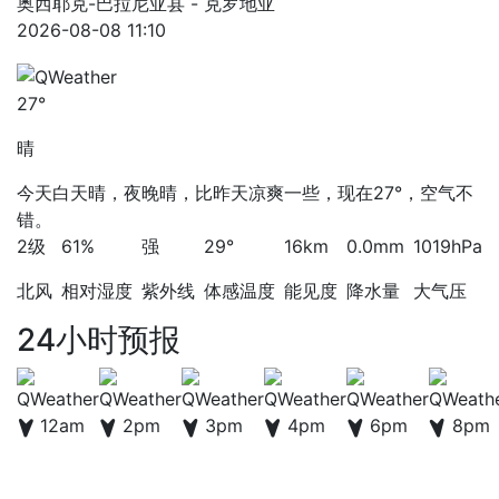
奥西耶克-巴拉尼亚县 - 克罗地亚
2026-08-08 11:10
27°
晴
今天白天晴，夜晚晴，比昨天凉爽一些，现在27°，空气不
错。
2级
61%
强
29°
16km
0.0mm
1019hPa
北风
相对湿度
紫外线
体感温度
能见度
降水量
大气压
24小时预报
12am
2pm
3pm
4pm
6pm
8pm