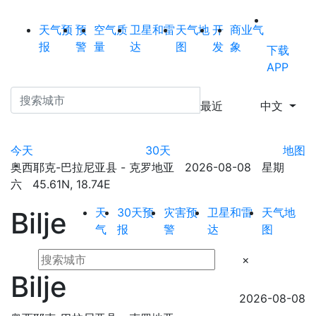
天气预
预
空气质
卫星和雷
天气地
开
商业气
报
警
量
达
图
发
象
下载
APP
最近
中文
今天
30天
地图
奥西耶克-巴拉尼亚县 - 克罗地亚 2026-08-08 星期
六 45.61N, 18.74E
天
30天预
灾害预
卫星和雷
天气地
Bilje
气
报
警
达
图
×
Bilje
2026-08-08