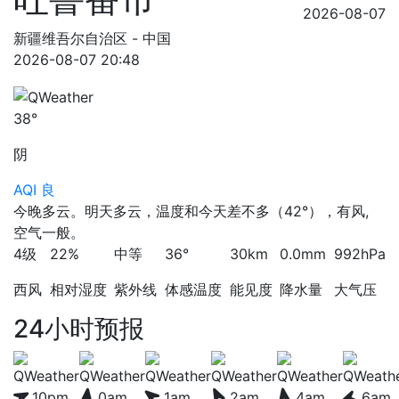
2026-08-07
新疆维吾尔自治区 - 中国
2026-08-07 20:48
38°
阴
AQI 良
今晚多云。明天多云，温度和今天差不多（42°），有风,
空气一般。
4级
22%
中等
36°
30km
0.0mm
992hPa
西风
相对湿度
紫外线
体感温度
能见度
降水量
大气压
24小时预报
10pm
0am
1am
2am
4am
6am