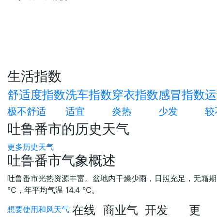
生活指数
舒适度指数
洗车指数
穿衣指数
感冒指数
运
极不舒适
适宜
炎热
少发
较
吐鲁番市的历史天气
更多历史天气
吐鲁番市气象概述
吐鲁番市光热资源丰富。盆地内干燥少雨，日照充足，无霜期达27
℃，年平均气温 14.4 ℃。
在线
商业气
开发
更
想要使用和风天气