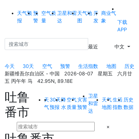
天气预
预
空气质
卫星和雷
天气地
开
商业气
报
警
量
达
图
发
象
下载
APP
最近
中文
今天
30天
空气
预警
生活指数
地图
历史
新疆维吾尔自治区 - 中国 2026-08-07 星期五 六月廿
五 丙午年 马 42.95N, 89.18E
吐鲁
卫星
天
30天
降
空气
灾害
天气
生活
历史
和雷
气
预报
水
质量
预警
地图
指数
数据
番市
达
×
吐鲁番市