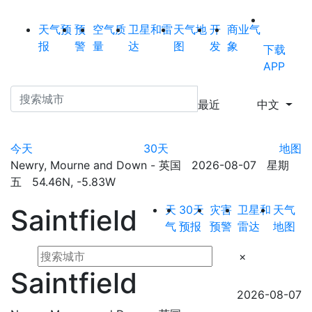
天气预
预
空气质
卫星和雷
天气地
开
商业气
报
警
量
达
图
发
象
下载
APP
最近
中文
今天
30天
地图
Newry, Mourne and Down - 英国 2026-08-07 星期
五 54.46N, -5.83W
天
30天
灾害
卫星和
天气
Saintfield
气
预报
预警
雷达
地图
×
Saintfield
2026-08-07