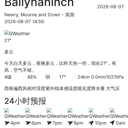
Ballynahinch
2026-08-07
Newry, Mourne and Down - 英国
2026-08-07 14:56
21°
多云
今天白天多云，夜晚多云，比昨天热一些，现在21°，有
风，空气不错。
4级
48%
弱
17°
24km
0.0mm
1021hPa
西南偏西风
相对湿度
紫外线
体感温度
能见度
降水量
大气压
24小时预报
4pm
6pm
7pm
8pm
10pm
0am