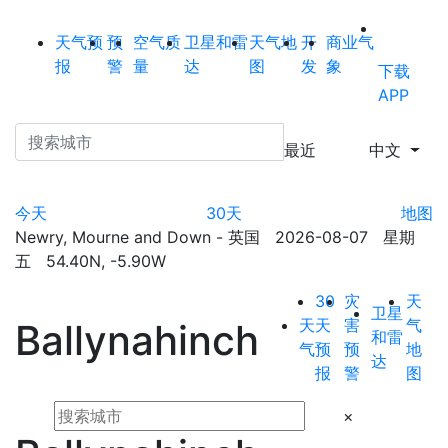
天气预
预
空气质
卫星和雷
天气地
开
商业气
报
警
量
达
图
发
象
下载
APP
最近
中文
今天
30天
地图
Newry, Mourne and Down - 英国 2026-08-07 星期
五 54.40N, -5.90W
30
灾
天
卫星
天
天
害
气
Ballynahinch
和雷
气
预
预
地
达
报
警
图
×