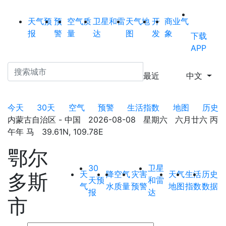
天气预
预
空气质
卫星和雷
天气地
开
商业气
报
警
量
达
图
发
象
下载
APP
最近
中文
今天
30天
空气
预警
生活指数
地图
历史
内蒙古自治区 - 中国 2026-08-08 星期六 六月廿六 丙
午年 马 39.61N, 109.78E
鄂尔
30
卫星
天
降
空气
灾害
天气
生活
历史
多斯
天预
和雷
气
水
质量
预警
地图
指数
数据
报
达
市