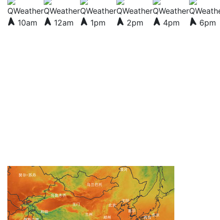
10am
12am
1pm
2pm
4pm
6pm