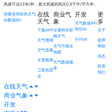
风速可达22米/秒，最大风速的风压0.6千牛/平方米。
在线
商业气
开发
更
想要使用和风天气
的数据吗?
天气
象
多
天气数据API
和SDK
下载APP
交通和车联
关于
网天气
Github
天气预报
使用
天气可视化
帮助
空气质量
地图
动态
灾害预警
天气数据服
联系
务
卫星和雷
我们
达
在线天气
商业气象
开发