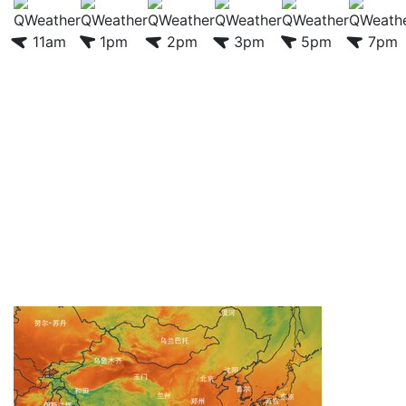
11am
1pm
2pm
3pm
5pm
7pm