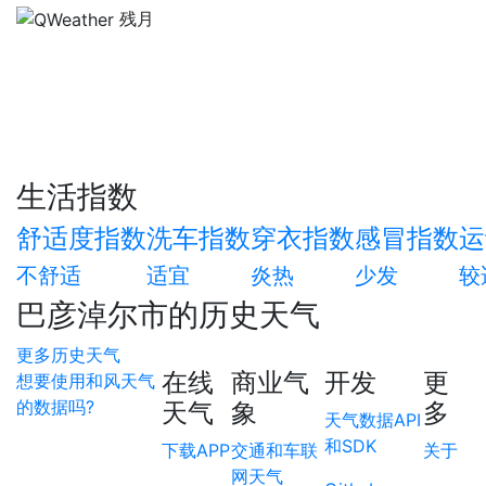
残月
生活指数
舒适度指数
洗车指数
穿衣指数
感冒指数
运
不舒适
适宜
炎热
少发
较
巴彦淖尔市的历史天气
更多历史天气
在线
商业气
开发
更
想要使用和风天气
的数据吗?
天气
象
多
天气数据API
和SDK
下载APP
交通和车联
关于
网天气