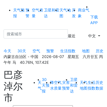
天气预
预
空气质
卫星和雷
天气地
开
商业气
报
警
量
达
图
发
象
下载
APP
最近
中文
今天
30天
空气
预警
生活指数
地图
历史
内蒙古自治区 - 中国 2026-08-07 星期五 六月廿五 丙
午年 马 40.76N, 107.42E
巴彦
30
卫星
天
降
空气
灾害
天气
生活
历史
淖尔
天预
和雷
气
水
质量
预警
地图
指数
数据
报
达
市