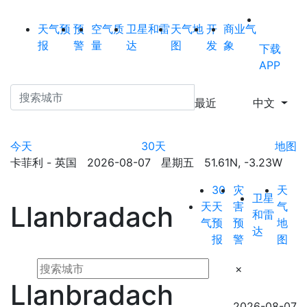
天气预
预
空气质
卫星和雷
天气地
开
商业气
报
警
量
达
图
发
象
下载
APP
最近
中文
今天
30天
地图
卡菲利 - 英国 2026-08-07 星期五 51.61N, -3.23W
30
灾
天
卫星
天
天
害
气
Llanbradach
和雷
气
预
预
地
达
报
警
图
×
Llanbradach
2026-08-07