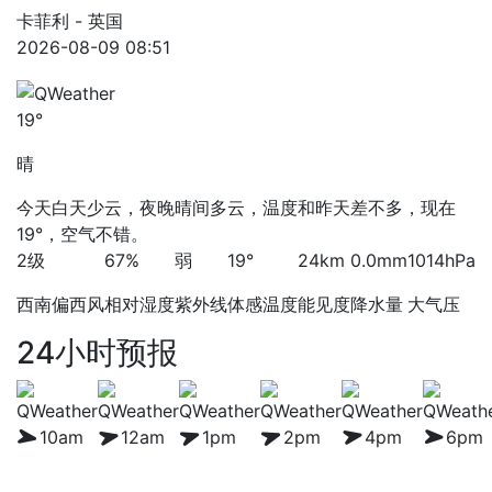
卡菲利 - 英国
2026-08-09 08:51
19°
晴
今天白天少云，夜晚晴间多云，温度和昨天差不多，现在
19°，空气不错。
2级
67%
弱
19°
24km
0.0mm
1014hPa
西南偏西风
相对湿度
紫外线
体感温度
能见度
降水量
大气压
24小时预报
10am
12am
1pm
2pm
4pm
6pm