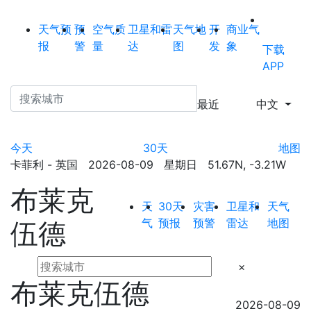
天气预
预
空气质
卫星和雷
天气地
开
商业气
报
警
量
达
图
发
象
下载
APP
最近
中文
今天
30天
地图
卡菲利 - 英国 2026-08-09 星期日 51.67N, -3.21W
布莱克
天
30天
灾害
卫星和
天气
气
预报
预警
雷达
地图
伍德
×
布莱克伍德
2026-08-09