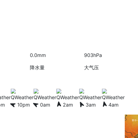
0.0mm
903hPa
降水量
大气压
pm
10pm
0am
2am
3am
4am