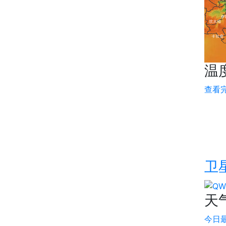
温
查看
卫
天
今日