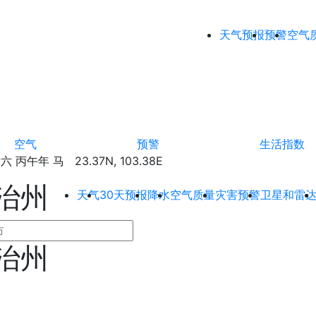
天气预报
预警
空气
空气
预警
生活指数
丙午年 马 23.37N, 103.38E
治州
天气
30天预报
降水
空气质量
灾害预警
卫星和雷
治州