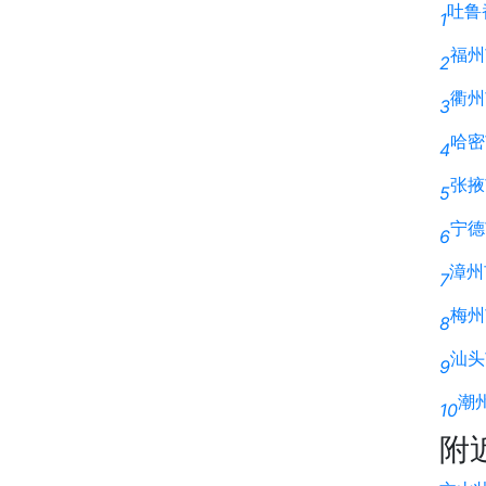
吐鲁
1
福州
2
衢州
3
哈密
4
张掖
5
宁德
6
漳州
7
梅州
8
汕头
9
潮
10
附