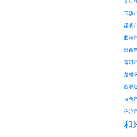
文山
玉溪
昆明
曲靖
黔西
普洱
楚雄
西双
百色
临沧
和