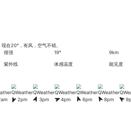
现在20°，有风，空气不错。
很强
19°
9km
紫外线
体感温度
能见度
2am
2pm
3pm
4pm
6pm
8pm
9