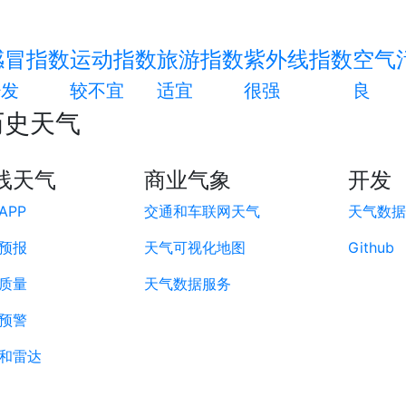
感冒指数
运动指数
旅游指数
紫外线指数
空气
少发
较不宜
适宜
很强
良
历史天气
线天气
商业气象
开发
APP
交通和车联网天气
天气数据A
预报
天气可视化地图
Github
质量
天气数据服务
预警
和雷达