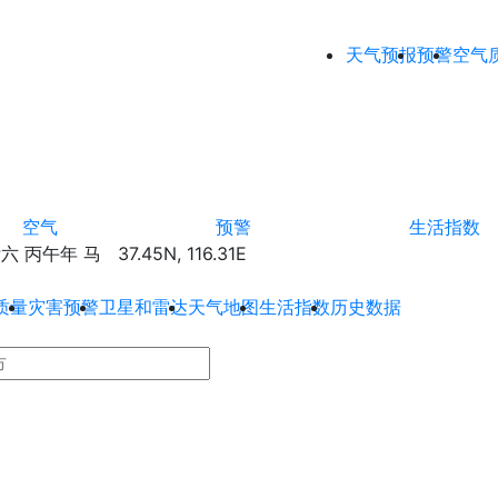
天气预报
预警
空气
空气
预警
生活指数
丙午年 马 37.45N, 116.31E
质量
灾害预警
卫星和雷达
天气地图
生活指数
历史数据