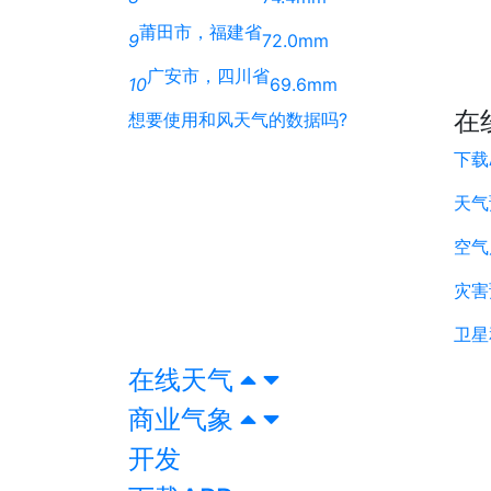
莆田市，福建省
9
72.0mm
广安市，四川省
10
69.6mm
在
想要使用和风天气的数据吗?
下载
天气
空气
灾害
卫星
在线天气
商业气象
开发