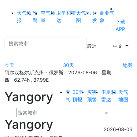
天气预
预
空气质
卫星和雷
天气地
开
商业气
报
警
量
达
图
发
象
下载
APP
最近
中文
今天
30天
地图
阿尔汉格尔斯克州 - 俄罗斯 2026-08-06 星期
四 62.74N, 37.99E
天
30天
灾害
卫星和
天气
Yangory
气
预报
预警
雷达
地图
×
Yangory
2026-08-06