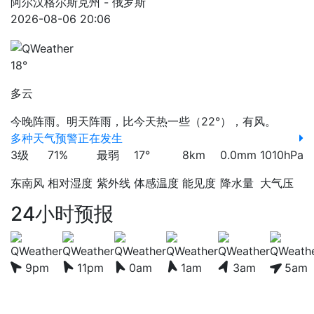
阿尔汉格尔斯克州 - 俄罗斯
2026-08-06 20:06
18°
多云
今晚阵雨。明天阵雨，比今天热一些（22°），有风。
多种天气预警正在发生
3级
71%
最弱
17°
8km
0.0mm
1010hPa
东南风
相对湿度
紫外线
体感温度
能见度
降水量
大气压
24小时预报
9pm
11pm
0am
1am
3am
5am