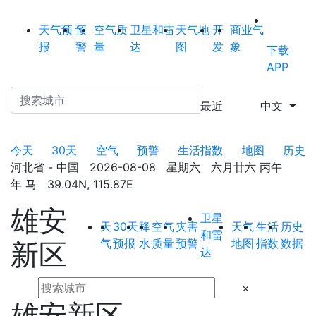
天气预
预
空气质
卫星和雷
天气地
开
商业气
报
警
量
达
图
发
象
下载
APP
最近
中文
今天
30天
空气
预警
生活指数
地图
历史
河北省 - 中国 2026-08-08 星期六 六月廿六 丙午
年 马 39.04N, 115.87E
雄安
卫星
天
30天
降
空气
灾害
天气
生活
历史
和雷
气
预报
水
质量
预警
地图
指数
数据
新区
达
×
雄安新区