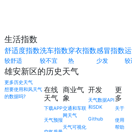
生活指数
舒适度指数
洗车指数
穿衣指数
感冒指数
运
较舒适
较不宜
热
少发
较
雄安新区的历史天气
更多历史天气
在线
商业气
开发
更
想要使用和风天气
的数据吗?
天气
象
多
天气数据API
和SDK
下载APP
交通和车联
关于
网天气
Github
天气预报
使用
天气可视化
帮助
空气质量