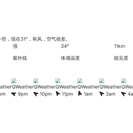
些，现在31°，有风，空气很差。
强
34°
11km
紫外线
体感温度
能见度
pm
9pm
10pm
11pm
1am
3am
4