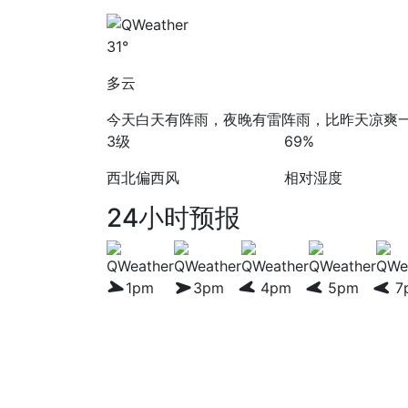
31°
多云
今天白天有阵雨，夜晚有雷阵雨，比昨天凉爽一
3级
69%
西北偏西风
相对湿度
24小时预报
1pm
3pm
4pm
5pm
7