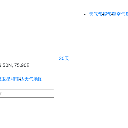
天气预报
预警
空气
30天
0N, 75.90E
警
卫星和雷达
天气地图