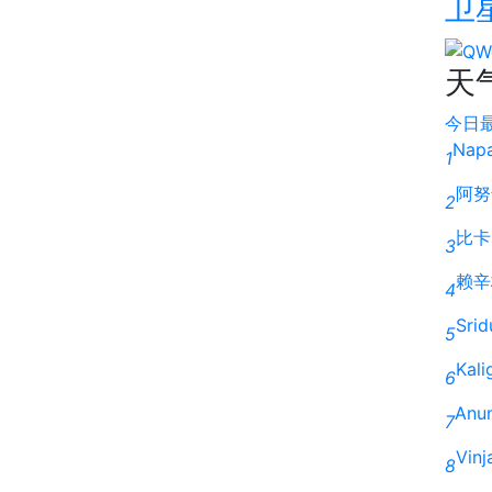
卫
天
今日
Napa
1
阿努
2
比卡
3
赖辛
4
Srid
5
Kalig
6
Anu
7
Vin
8