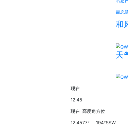
哈恩
吉恩
和
天气
现在
12:45
现在
高度角
方位
12:45
77°
194°SSW