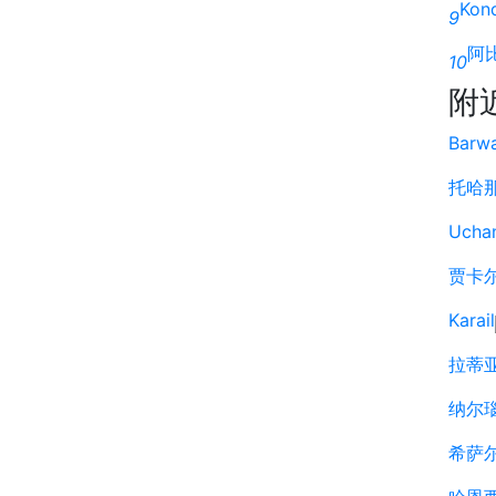
Kon
9
阿
10
附
Barwa
托哈
Uchan
贾卡
Karail
拉蒂
纳尔
希萨