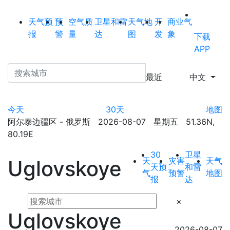
天气预
预
空气质
卫星和雷
天气地
开
商业气
报
警
量
达
图
发
象
下载
APP
最近
中文
今天
30天
地图
阿尔泰边疆区 - 俄罗斯 2026-08-07 星期五 51.36N,
80.19E
30
卫星
天
灾害
天气
Uglovskoye
天预
和雷
气
预警
地图
报
达
×
Uglovskoye
2026-08-07