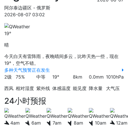
阿尔泰边疆区 - 俄罗斯
2026-08-07 03:02
19°
晴
今天白天有雷阵雨，夜晚晴间多云，比昨天热一些，现在
19°，空气不错。
多种天气预警正在发生
2级
75%
中等
19°
8km
0.0mm
1010hPa
西风
相对湿度
紫外线
体感温度
能见度
降水量
大气压
24小时预报
4am
6am
7am
8am
10am
12am