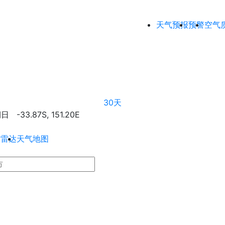
天气预报
预警
空气
30天
33.87S, 151.20E
和雷达
天气地图