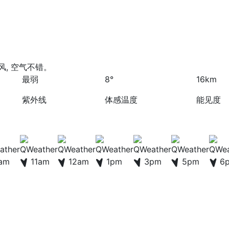
风, 空气不错。
最弱
8°
16km
紫外线
体感温度
能见度
am
11am
12am
1pm
3pm
5pm
6