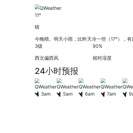
11°
晴
今晚晴。明天小雨，比昨天冷一些（17°），有
3级
90%
西北偏西风
相对湿度
24小时预报
3am
5am
6am
7am
9