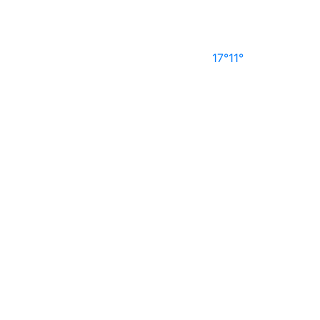
17°
11°