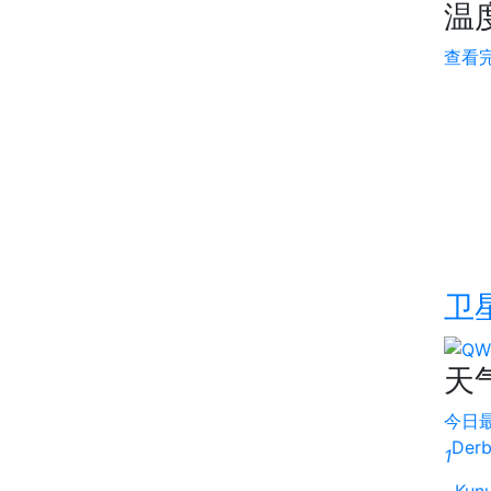
温
查看
卫
天
今日
Der
1
Kun