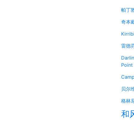
帕丁
奇本
Kirribi
雷德
Darli
Point
Camp
贝尔
格林
和