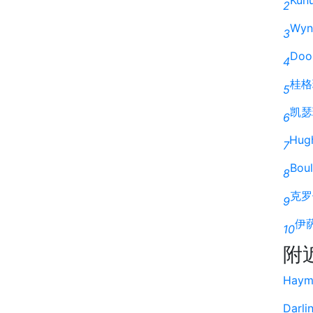
2
Wyn
3
Doo
4
桂格
5
凯瑟
6
Hug
7
Boul
8
克罗
9
伊
10
附
Haym
Darli