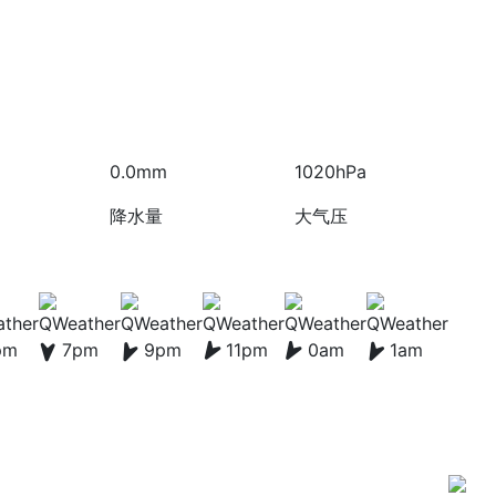
0.0mm
1020hPa
降水量
大气压
pm
7pm
9pm
11pm
0am
1am