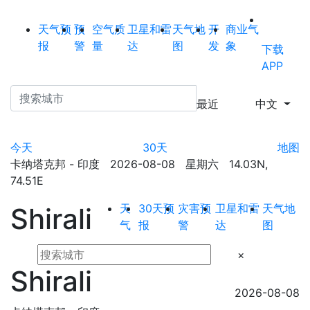
天气预
预
空气质
卫星和雷
天气地
开
商业气
报
警
量
达
图
发
象
下载
APP
最近
中文
今天
30天
地图
卡纳塔克邦 - 印度 2026-08-08 星期六 14.03N,
74.51E
天
30天预
灾害预
卫星和雷
天气地
Shirali
气
报
警
达
图
×
Shirali
2026-08-08