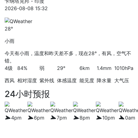
卡纳塔克邦 - 印度
2026-08-08 15:32
28°
小雨
今天有小雨，温度和昨天差不多，现在28°，有风，空气不
错。
4级
84%
弱
29°
6km
1.4mm
1010hPa
西风
相对湿度
紫外线
体感温度
能见度
降水量
大气压
24小时预报
4pm
6pm
7pm
8pm
10pm
0am