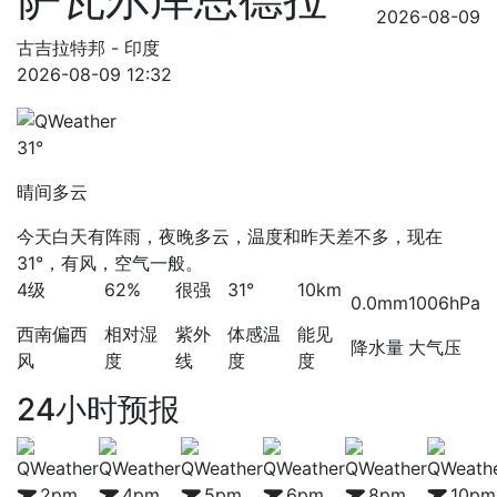
2026-08-09
古吉拉特邦 - 印度
2026-08-09 12:32
31°
晴间多云
今天白天有阵雨，夜晚多云，温度和昨天差不多，现在
31°，有风，空气一般。
4级
62%
很强
31°
10km
0.0mm
1006hPa
西南偏西
相对湿
紫外
体感温
能见
降水量
大气压
风
度
线
度
度
24小时预报
2pm
4pm
5pm
6pm
8pm
10pm