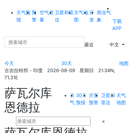
天气预
预
空气质
卫星和雷
天气地
开
商业气
报
警
量
达
图
发
象
下载
APP
最近
中文
今天
30天
地图
古吉拉特邦 - 印度 2026-08-09 星期日 21.34N,
71.31E
萨瓦尔库
天
30天
灾害
卫星和
天气
气
预报
预警
雷达
地图
恩德拉
×
萨瓦尔库恩德拉