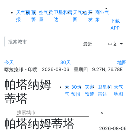
天气预
预
空气质
卫星和雷
天气地
开
商业气
报
警
量
达
图
发
象
下载
APP
最近
中文
今天
30天
地图
喀拉拉邦 - 印度 2026-08-06 星期四 9.27N, 76.78E
帕塔纳姆
天
30天
灾害
卫星和
天气
气
预报
预警
雷达
地图
蒂塔
×
帕塔纳姆蒂塔
2026-08-06