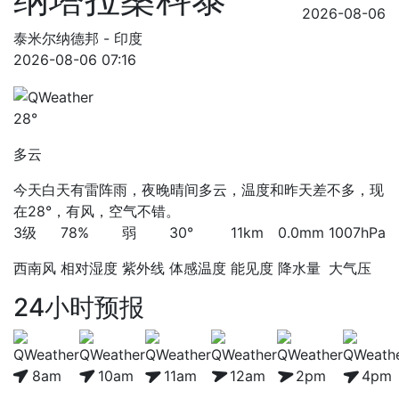
2026-08-06
泰米尔纳德邦 - 印度
2026-08-06 07:16
28°
多云
今天白天有雷阵雨，夜晚晴间多云，温度和昨天差不多，现
在28°，有风，空气不错。
3级
78%
弱
30°
11km
0.0mm
1007hPa
西南风
相对湿度
紫外线
体感温度
能见度
降水量
大气压
24小时预报
8am
10am
11am
12am
2pm
4pm