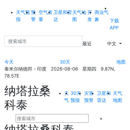
天气预
预
空气质
卫星和雷
天气地
开
商业气
报
警
量
达
图
发
象
下载
APP
最近
中文
今天
30天
地图
泰米尔纳德邦 - 印度 2026-08-06 星期四 9.87N,
78.57E
纳塔拉桑
天
30天
灾害
卫星和
天气
气
预报
预警
雷达
地图
科泰
×
纳塔拉桑科泰