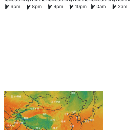
6pm
8pm
9pm
10pm
0am
2am