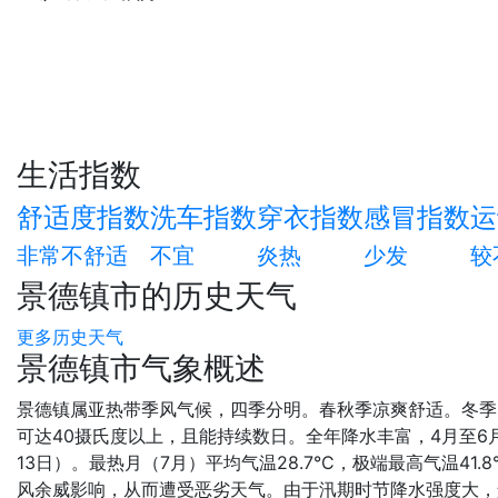
生活指数
舒适度指数
洗车指数
穿衣指数
感冒指数
运
非常不舒适
不宜
炎热
少发
较
景德镇市的历史天气
更多历史天气
景德镇市气象概述
景德镇属亚热带季风气候，四季分明。春秋季凉爽舒适。冬季
可达40摄氏度以上，且能持续数日。全年降水丰富，4月至6月为降
13日）。最热月（7月）平均气温28.7°C，极端最高气温41.
风余威影响，从而遭受恶劣天气。由于汛期时节降水强度大，