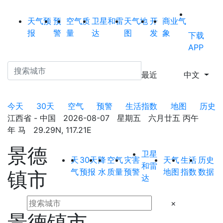
天气预
预
空气质
卫星和雷
天气地
开
商业气
报
警
量
达
图
发
象
下载
APP
最近
中文
今天
30天
空气
预警
生活指数
地图
历史
江西省 - 中国 2026-08-07 星期五 六月廿五 丙午
年 马 29.29N, 117.21E
景德
卫星
天
30天
降
空气
灾害
天气
生活
历史
和雷
气
预报
水
质量
预警
地图
指数
数据
镇市
达
×
景德镇市