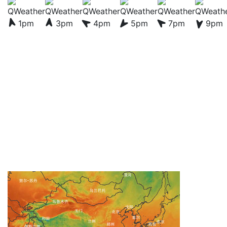
1pm
3pm
4pm
5pm
7pm
9pm