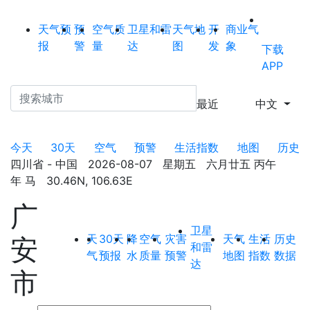
天气预
预
空气质
卫星和雷
天气地
开
商业气
报
警
量
达
图
发
象
下载
APP
最近
中文
今天
30天
空气
预警
生活指数
地图
历史
四川省 - 中国 2026-08-07 星期五 六月廿五 丙午
年 马 30.46N, 106.63E
广
卫星
天
30天
降
空气
灾害
天气
生活
历史
安
和雷
气
预报
水
质量
预警
地图
指数
数据
达
市