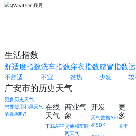
残月
生活指数
舒适度指数
洗车指数
穿衣指数
感冒指数
运
不舒适
不宜
炎热
少发
较
广安市的历史天气
更多历史天气
在线
商业气
开发
更
想要使用和风天气
的数据吗?
天气
象
多
天气数据API
和SDK
下载APP
交通和车联
关于
网天气