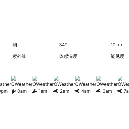
弱
34°
10km
紫外线
体感温度
能见度
0pm
0am
1am
2am
4am
6am
7