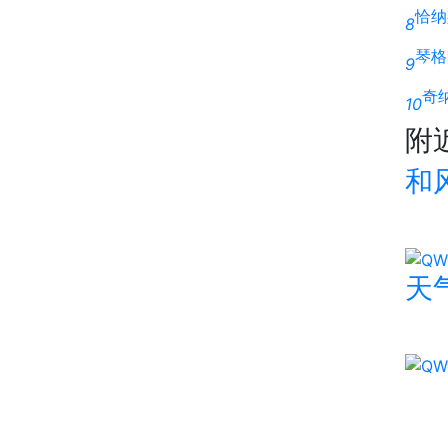
恰纳
8
琴格
9
奇
10
附
和
天气