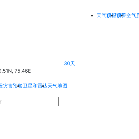
天气预报
预警
空气
30天
1N, 75.46E
报
灾害预警
卫星和雷达
天气地图