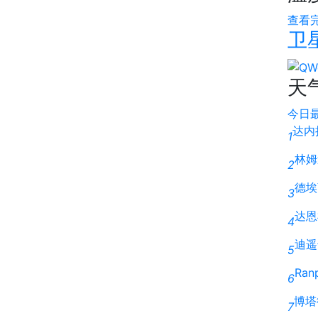
查看
卫
天
今日
达内
1
林姆
2
德埃
3
达恩
4
迪遥
5
Ran
6
博塔
7