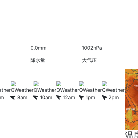
0.0mm
1002hPa
降水量
大气压
am
8am
10am
12am
1pm
2pm
温