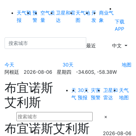
天气预
预
空气质
卫星和雷
天气地
开
商业气
报
警
量
达
图
发
象
下载
APP
最近
中文
今天
30天
地图
阿根廷 2026-08-06 星期四 -34.60S, -58.38W
布宜诺斯
天
30天
灾害
卫星和
天气
气
预报
预警
雷达
地图
艾利斯
×
布宜诺斯艾利斯
2026-08-06