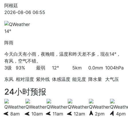
阿根廷
2026-08-06 06:55
14°
阵雨
今天白天有小雨，夜晚晴，温度和昨天差不多，现在14°，
有风，空气不错。
3级
93%
最弱
12°
5km
0.0mm
1004hPa
东风
相对湿度
紫外线
体感温度
能见度
降水量
大气压
24小时预报
8am
10am
11am
12am
2pm
4pm