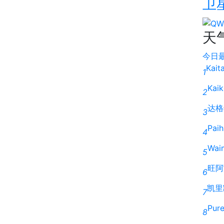
卫
天
今日
Kait
1
Kai
2
达格
3
Paih
4
Wai
5
旺阿
6
凯里
7
Pur
8