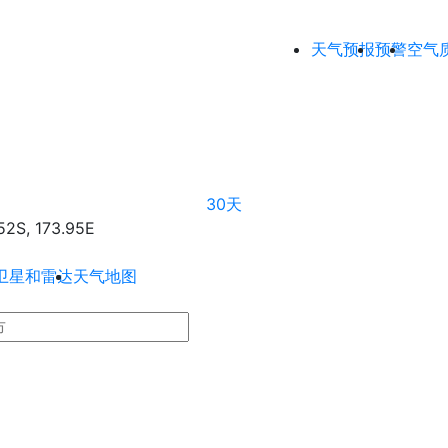
天气预报
预警
空气
30天
S, 173.95E
卫星和雷达
天气地图