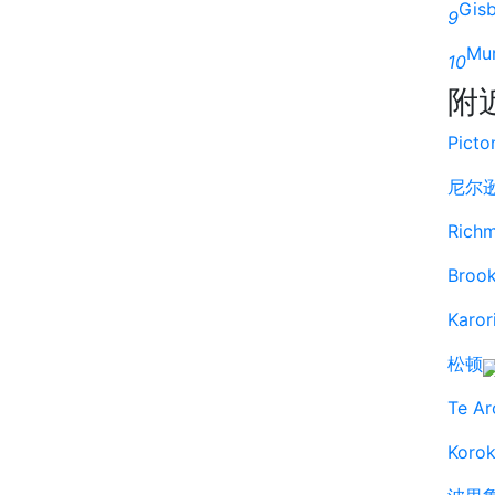
Gis
9
Mur
10
附
Picto
尼尔
Rich
Brook
Karor
松顿
Te Ar
Koro