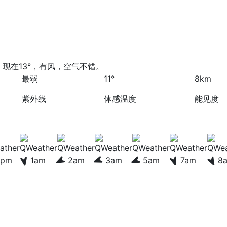
现在13°，有风，空气不错。
最弱
11°
8km
紫外线
体感温度
能见度
1pm
1am
2am
3am
5am
7am
8