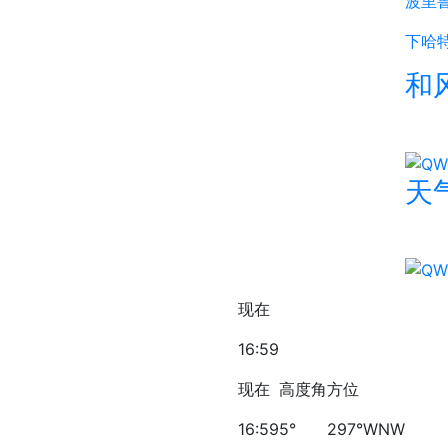
波里
下哈
和
天气
现在
16:59
现在
高度角
方位
16:59
5°
297°WNW