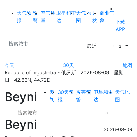
天气预
预
空气质
卫星和雷
天气地
开
商业气
报
警
量
达
图
发
象
下载
APP
最近
中文
今天
30天
地图
Republic of Ingushetia - 俄罗斯 2026-08-09 星期
日 42.83N, 44.72E
天
30天预
灾害预
卫星和雷
天气地
Beyni
气
报
警
达
图
×
Beyni
2026-08-09