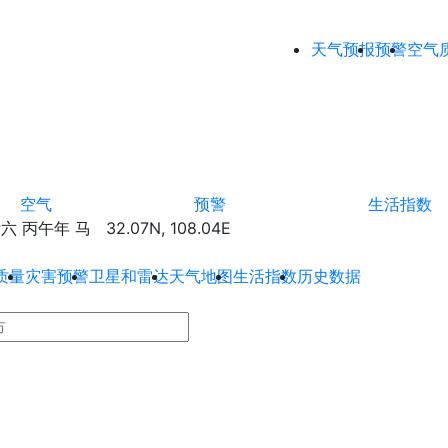
天气预报
预警
空气
空气
预警
生活指数
丙午年 马 32.07N, 108.04E
质量
灾害预警
卫星和雷达
天气地图
生活指数
历史数据