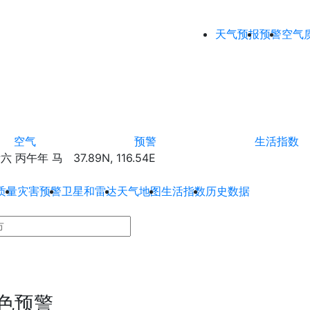
天气预报
预警
空气
空气
预警
生活指数
丙午年 马 37.89N, 116.54E
质量
灾害预警
卫星和雷达
天气地图
生活指数
历史数据
色预警