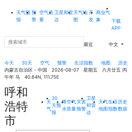
天气预
预
空气质
卫星和雷
天气地
开
商业气
报
警
量
达
图
发
象
下载
APP
最近
中文
今天
30天
空气
预警
生活指数
地图
历史
内蒙古自治区 - 中国 2026-08-07 星期五 六月廿五 丙
午年 马 40.84N, 111.75E
呼和
30
卫星
天
降
空气
灾害
天气
生活
历史
浩特
天预
和雷
气
水
质量
预警
地图
指数
数据
报
达
市