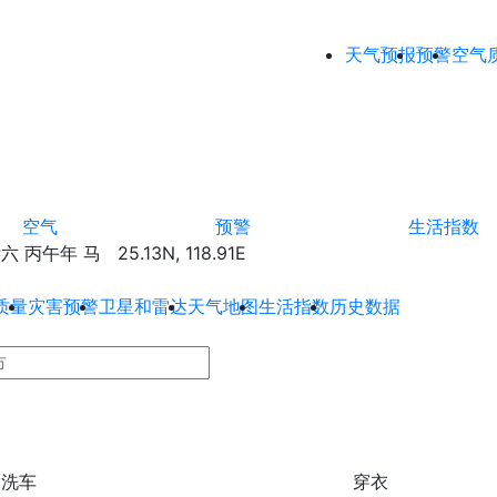
天气预报
预警
空气
空气
预警
生活指数
丙午年 马 25.13N, 118.91E
质量
灾害预警
卫星和雷达
天气地图
生活指数
历史数据
洗车
穿衣