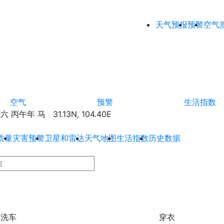
天气预报
预警
空气
空气
预警
生活指数
丙午年 马 31.13N, 104.40E
质量
灾害预警
卫星和雷达
天气地图
生活指数
历史数据
洗车
穿衣