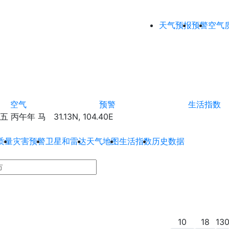
天气预报
预警
空气
空气
预警
生活指数
丙午年 马 31.13N, 104.40E
质量
灾害预警
卫星和雷达
天气地图
生活指数
历史数据
10
18
13