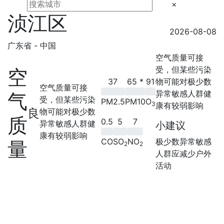
×
浈江区
2026-08-08
广东省 - 中国
空气质量可接
受，但某些污染
空
37
65
*
91
物可能对极少数
空气质量可接
异常敏感人群健
气
受，但某些污染
PM2.5
PM10
O
3
康有较弱影响
良
物可能对极少数
质
0.5
5
7
异常敏感人群健
小建议
康有较弱影响
CO
SO
NO
极少数异常敏感
量
2
2
人群应减少户外
活动