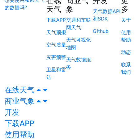
在线
商业气
开发
更
想要使用和风天气
的数据吗?
天气
象
多
天气数据API
和SDK
下载APP
交通和车联
关于
网天气
Github
天气预报
使用
天气可视化
帮助
空气质量
地图
动态
灾害预警
天气数据服
联系
务
卫星和雷
我们
达
在线天气
商业气象
开发
下载APP
使用帮助