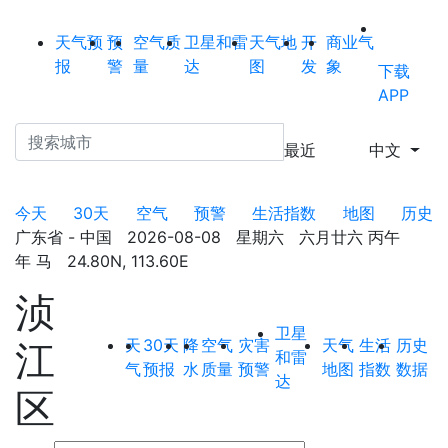
天气预
预
空气质
卫星和雷
天气地
开
商业气
报
警
量
达
图
发
象
下载
APP
最近
中文
今天
30天
空气
预警
生活指数
地图
历史
广东省 - 中国 2026-08-08 星期六 六月廿六 丙午
年 马 24.80N, 113.60E
浈
卫星
天
30天
降
空气
灾害
天气
生活
历史
江
和雷
气
预报
水
质量
预警
地图
指数
数据
达
区