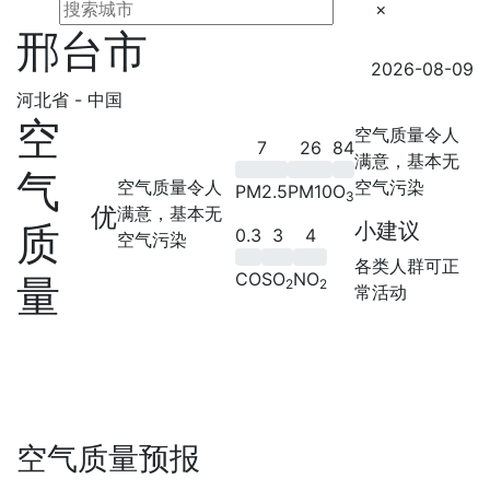
×
邢台市
2026-08-09
河北省 - 中国
空
空气质量令人
7
26
84
满意，基本无
气
空气质量令人
空气污染
PM2.5
PM10
O
3
优
满意，基本无
质
小建议
0.3
3
4
空气污染
各类人群可正
CO
SO
NO
量
2
2
常活动
空气质量预报