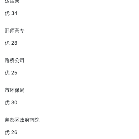
达活泉
优 34
邢师高专
优 28
路桥公司
优 25
市环保局
优 30
襄都区政府南院
优 26