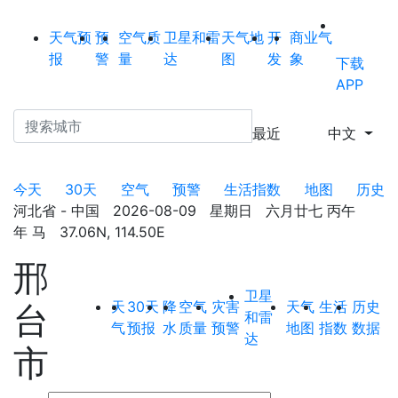
天气预
预
空气质
卫星和雷
天气地
开
商业气
报
警
量
达
图
发
象
下载
APP
最近
中文
今天
30天
空气
预警
生活指数
地图
历史
河北省 - 中国 2026-08-09 星期日 六月廿七 丙午
年 马 37.06N, 114.50E
邢
卫星
天
30天
降
空气
灾害
天气
生活
历史
台
和雷
气
预报
水
质量
预警
地图
指数
数据
达
市