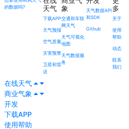
在线
商业气
开发
更
想要使用和风天气
的数据吗?
天气
象
多
天气数据API
和SDK
下载APP
交通和车联
关于
网天气
Github
天气预报
使用
天气可视化
帮助
空气质量
地图
动态
灾害预警
天气数据服
联系
务
卫星和雷
我们
达
在线天气
商业气象
开发
下载APP
使用帮助