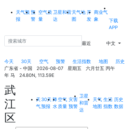
天气预
预
空气质
卫星和雷
天气地
开
商业气
报
警
量
达
图
发
象
下载
APP
最近
中文
今天
30天
空气
预警
生活指数
地图
历史
广东省 - 中国 2026-08-07 星期五 六月廿五 丙午
年 马 24.80N, 113.59E
武
卫星
天
30天
降
空气
灾害
天气
生活
历史
江
和雷
气
预报
水
质量
预警
地图
指数
数据
达
区