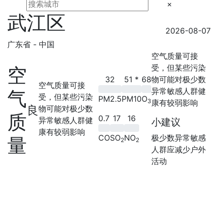
×
武江区
2026-08-07
广东省 - 中国
空气质量可接
受，但某些污染
空
32
51
*
68
物可能对极少数
空气质量可接
异常敏感人群健
气
受，但某些污染
PM2.5
PM10
O
3
康有较弱影响
良
物可能对极少数
质
0.7
17
16
异常敏感人群健
小建议
康有较弱影响
CO
SO
NO
极少数异常敏感
量
2
2
人群应减少户外
活动