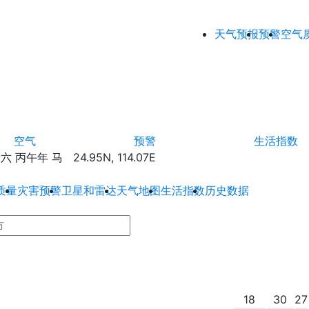
天气预报
预警
空气
空气
预警
生活指数
丙午年 马 24.95N, 114.07E
质量
灾害预警
卫星和雷达
天气地图
生活指数
历史数据
18
30
27