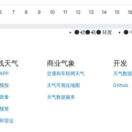
6
7
8
9
10
11
12
13
14
15
1
优
良
轻度
线天气
商业气象
开发
APP
交通和车联网天气
天气数据A
预报
天气可视化地图
Github
质量
天气数据服务
预警
和雷达