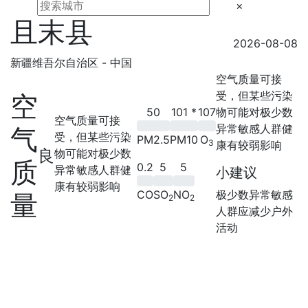
×
且末县
2026-08-08
新疆维吾尔自治区 - 中国
空气质量可接
受，但某些污染
空
50
101
*
107
物可能对极少数
空气质量可接
异常敏感人群健
气
受，但某些污染
PM2.5
PM10
O
3
康有较弱影响
良
物可能对极少数
质
0.2
5
5
异常敏感人群健
小建议
康有较弱影响
CO
SO
NO
极少数异常敏感
量
2
2
人群应减少户外
活动