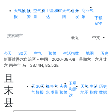
天气预
预
空气质
卫星和雷
天气地
开
商业气
报
警
量
达
图
发
象
下载
APP
最近
中文
今天
30天
空气
预警
生活指数
地图
历史
新疆维吾尔自治区 - 中国 2026-08-08 星期六 六月廿
六 丙午年 马 38.14N, 85.53E
且
卫星
天
30天
降
空气
灾害
天气
生活
历史
末
和雷
气
预报
水
质量
预警
地图
指数
数据
达
县