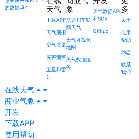
在线
商业气
开发
更
想要使用和风天气
的数据吗?
天气
象
多
天气数据API
和SDK
下载APP
交通和车联
关于
网天气
Github
天气预报
使用
天气可视化
帮助
空气质量
地图
动态
灾害预警
天气数据服
联系
务
卫星和雷
我们
达
在线天气
商业气象
开发
下载APP
使用帮助