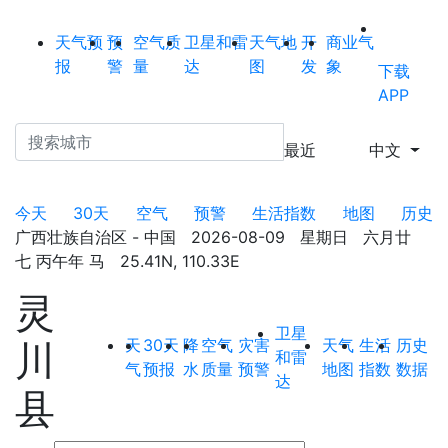
天气预
预
空气质
卫星和雷
天气地
开
商业气
报
警
量
达
图
发
象
下载
APP
最近
中文
今天
30天
空气
预警
生活指数
地图
历史
广西壮族自治区 - 中国 2026-08-09 星期日 六月廿
七 丙午年 马 25.41N, 110.33E
灵
卫星
天
30天
降
空气
灾害
天气
生活
历史
川
和雷
气
预报
水
质量
预警
地图
指数
数据
达
县