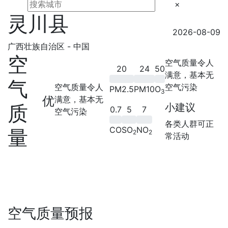
×
灵川县
2026-08-09
广西壮族自治区 - 中国
空
空气质量令人
20
24
50
满意，基本无
气
空气质量令人
空气污染
PM2.5
PM10
O
3
优
满意，基本无
质
小建议
0.7
5
7
空气污染
各类人群可正
CO
SO
NO
量
2
2
常活动
空气质量预报