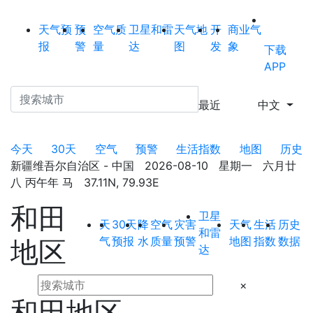
天气预
预
空气质
卫星和雷
天气地
开
商业气
报
警
量
达
图
发
象
下载
APP
最近
中文
今天
30天
空气
预警
生活指数
地图
历史
新疆维吾尔自治区 - 中国 2026-08-10 星期一 六月廿
八 丙午年 马 37.11N, 79.93E
和田
卫星
天
30天
降
空气
灾害
天气
生活
历史
和雷
气
预报
水
质量
预警
地图
指数
数据
地区
达
×
和田地区