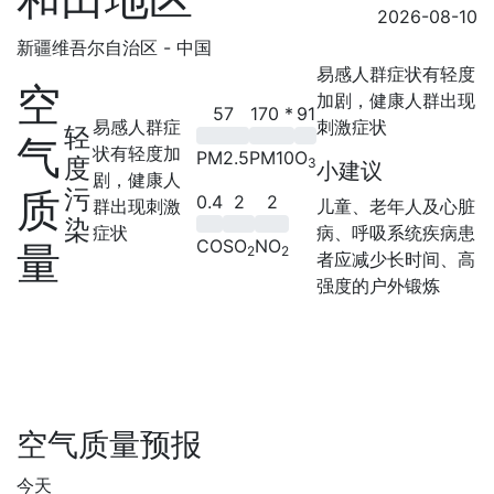
2026-08-10
新疆维吾尔自治区 - 中国
易感人群症状有轻度
空
加剧，健康人群出现
57
170
*
91
易感人群症
刺激症状
轻
气
状有轻度加
PM2.5
PM10
O
度
3
小建议
剧，健康人
质
污
0.4
2
2
群出现刺激
儿童、老年人及心脏
染
症状
病、呼吸系统疾病患
CO
SO
NO
量
2
2
者应减少长时间、高
强度的户外锻炼
空气质量预报
今天