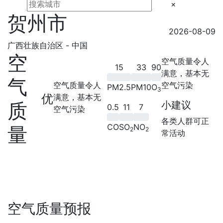
×
贺州市
2026-08-09
广西壮族自治区 - 中国
空
空气质量令人
15
33
90
满意，基本无
气
空气质量令人
空气污染
PM2.5
PM10
O
3
优
满意，基本无
质
小建议
0.5
11
7
空气污染
各类人群可正
CO
SO
NO
量
2
2
常活动
空气质量预报