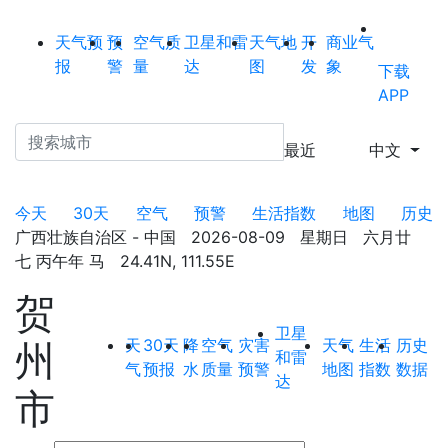
天气预
预
空气质
卫星和雷
天气地
开
商业气
报
警
量
达
图
发
象
下载
APP
最近
中文
今天
30天
空气
预警
生活指数
地图
历史
广西壮族自治区 - 中国 2026-08-09 星期日 六月廿
七 丙午年 马 24.41N, 111.55E
贺
卫星
天
30天
降
空气
灾害
天气
生活
历史
州
和雷
气
预报
水
质量
预警
地图
指数
数据
达
市