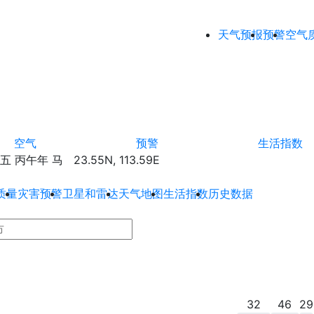
天气预报
预警
空气
空气
预警
生活指数
丙午年 马 23.55N, 113.59E
质量
灾害预警
卫星和雷达
天气地图
生活指数
历史数据
32
46
29