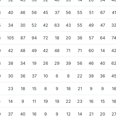
8
40
46
56
45
37
56
55
51
67
4
5
34
30
52
42
63
43
55
49
47
3
4
105
87
94
72
18
20
36
57
64
7
0
42
48
49
42
48
71
71
60
14
4
8
38
34
19
26
29
39
56
46
40
6
9
30
36
37
10
6
8
22
39
36
4
7
23
18
15
8
9
18
21
9
9
1
6
14
9
11
19
19
22
23
16
15
1
0
37
40
16
9
9
12
14
21
20
2