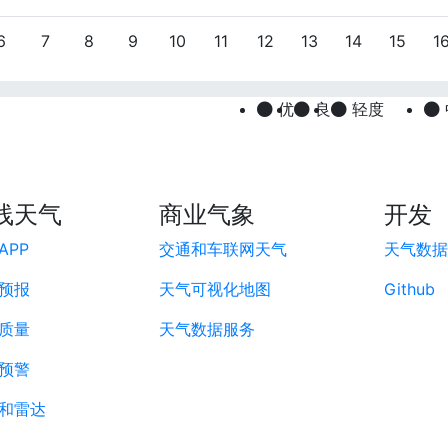
6
7
8
9
10
11
12
13
14
15
1
优
良
轻度
线天气
商业气象
开发
APP
交通和车联网天气
天气数据A
预报
天气可视化地图
Github
质量
天气数据服务
预警
和雷达