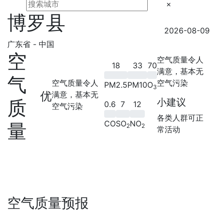
×
博罗县
2026-08-09
广东省 - 中国
空
空气质量令人
18
33
70
满意，基本无
气
空气质量令人
空气污染
PM2.5
PM10
O
3
优
满意，基本无
质
小建议
0.6
7
12
空气污染
各类人群可正
CO
SO
NO
量
2
2
常活动
空气质量预报