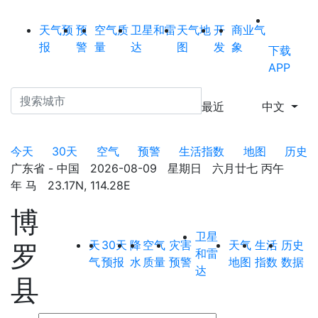
天气预
预
空气质
卫星和雷
天气地
开
商业气
报
警
量
达
图
发
象
下载
APP
最近
中文
今天
30天
空气
预警
生活指数
地图
历史
广东省 - 中国 2026-08-09 星期日 六月廿七 丙午
年 马 23.17N, 114.28E
博
卫星
天
30天
降
空气
灾害
天气
生活
历史
罗
和雷
气
预报
水
质量
预警
地图
指数
数据
达
县