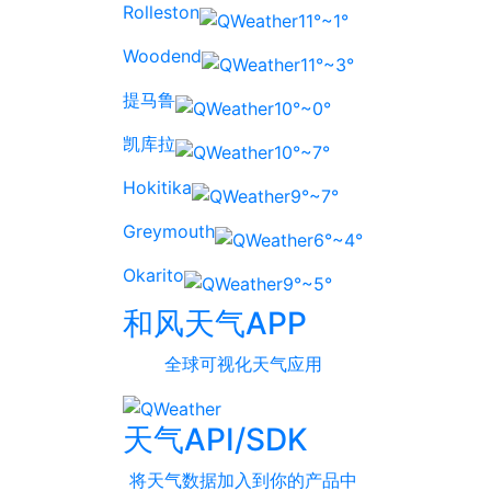
Rolleston
11°~1°
Woodend
11°~3°
提马鲁
10°~0°
凯库拉
10°~7°
Hokitika
9°~7°
Greymouth
6°~4°
Okarito
9°~5°
和风天气APP
全球可视化天气应用
天气API/SDK
将天气数据加入到你的产品中