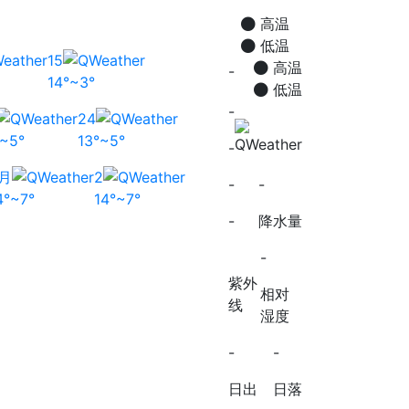
高温
低温
15
高温
-
14°~3°
低温
-
24
°~5°
13°~5°
-
月
2
-
-
4°~7°
14°~7°
-
降水量
-
紫外
相对
线
湿度
-
-
日出
日落